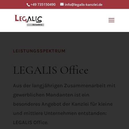
+49 735150490
info@legalis-kanzlei.de
LEISTUNGSSPEKTRUM
LEGALIS Office
Aus der langjährigen Zusammenarbeit mit
gewerblichen Mandanten ist ein
besonderes Angebot der Kanzlei für kleine
und mittlere Unternehmen entstanden:
LEGALIS Office.