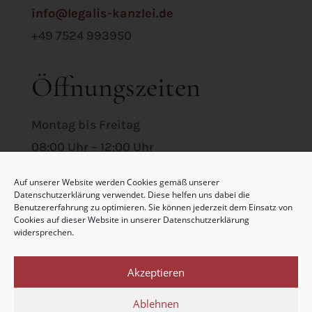
info@legalis-kanzlei.de
+49 7524 993950
Öffnungszeiten
Montag bis Freitag
08:00 Uhr – 12:00 Uhr
14:00 Uhr – 17:00 Uhr
Auf unserer Website werden Cookies gemäß unserer
Datenschutzerklärung verwendet. Diese helfen uns dabei die
Benutzererfahrung zu optimieren. Sie können jederzeit dem Einsatz von
Cookies auf dieser Website in unserer Datenschutzerklärung
widersprechen.
Akzeptieren
© 2024 LEGALIS Anwälte
Schlosshof 7, D-88339 Bad
Ablehnen